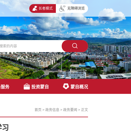
长者模式
无障碍浏览
务服务
投资蒙自
蒙自概况
首页
>
政务信息
>
政务要闻
>
正文
学习