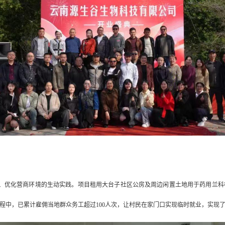
、优化营商环境的生动实践。项目租用大台子社区公房及周边闲置土地用于药用兰科
程中，已累计雇佣当地群众务工超过100人次，让村民在家门口实现临时就业，实现