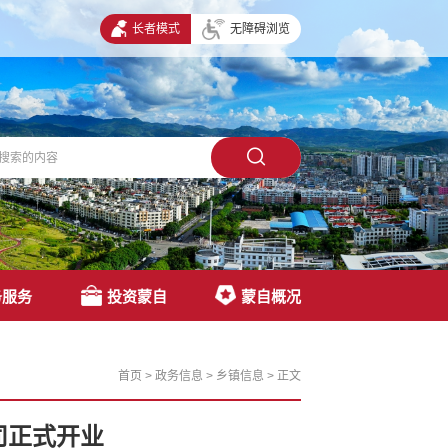
长者模式
无障碍浏览
务服务
投资蒙自
蒙自概况
首页
>
政务信息
>
乡镇信息
>
正文
司正式开业