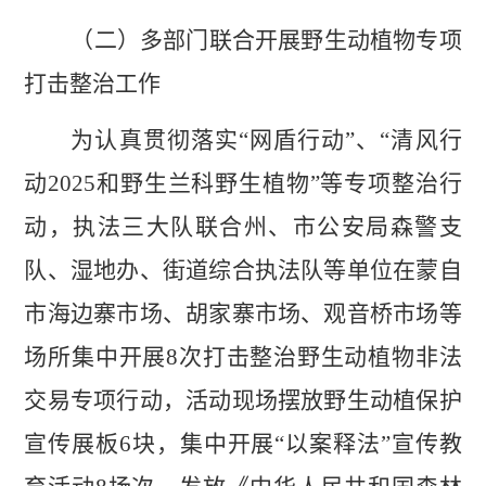
（二）多部门联合开展野生动植物专项
打击整治工作
为认真贯彻落实
“
网盾行动
”
、
“
清风行
动
2025
和野生兰科野生植物
”
等
专项整治行
动，执法三大队联合州
、市
公安局森警支
队、湿地办、街道综合执法队
等单位
在蒙自
市海边寨市场、胡家寨市场、观音桥市场等
场所集中开展
8
次打击整治野生动植物非法
交易专项行动，活动现场摆放
野生动植保护
宣传展板
6
块，集中开展
“
以案释法
”
宣传教