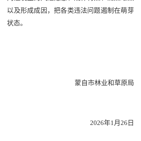
以及形成成因，把各类违法问题遏制在萌芽
状态。
蒙自市
林业和草原局
202
6
年
1
月
26
日