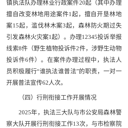
镇执法队办理林业行政案件
20
起（其中办理
擅自改变林地用途案件
1
起，擅自开垦林地
案
15
起，滥伐林木案
3
起，森林防火期过失
引发森林火灾案
1
起）。办理
12345
投诉举报
线索
8
件（野生植物投诉件
2
件，涉野生动物
投诉件
6
件）
。
在案件办理过程中，执法人
员积极履行
“
谁执法谁普法
”
的职责，一对一
开展普法宣传
62
人次。
（四）行刑衔接工作开展情况
2025
年，执法三大队与市公安局森林警
察大队开展行刑衔接工作
13
次，与市检察院