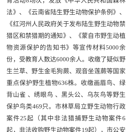
育活动
8
场次，发放《中华人民共和国森林
法》、《云南省陆生野生动物保护条例》、
《红河州人民政府关于发布陆生野生动物禁
猎区和禁猎期的通知》、《蒙自市野生动植
物资源保护的告知书》等宣传材料
5000
余
份，受教育人数达
6000
余人。收缴了疑似野
生兰草、野生金毛狗蕨、观音坐莲蕨等国家
重点保护野生植物
636
株。收缴画眉鸟、
绿
背山雀
、
绣眼鸟
、
黑头公、乌灰鸟
等
野生
保护
鸟类
469
只。
市林草局
立
野生动物行政
案件
25
起
（
其中非法猎捕野生动物案件
6
起，非法收购野生动物案件
19
起
），市公安