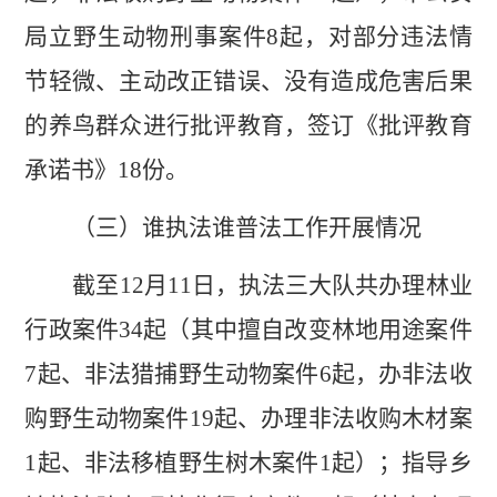
局
立
野生动物
刑事案件
8
起
，
对部分违法情
节轻微、主动改正错误、没有造成危害后果
的养鸟群众
进行批评教育
，签订《批评教育
承诺书》
18
份。
（三）谁执法谁普法工作开展情况
截至
12
月
11
日，执法三大队共办理林业
行政案件
34
起（其中擅自改变林地用途案件
7
起、非法猎捕野生动物案件
6
起，办非法收
购野生动物案件
19
起、办理非法收购木材案
1
起、非法移植野生树木案件
1
起）；指导乡