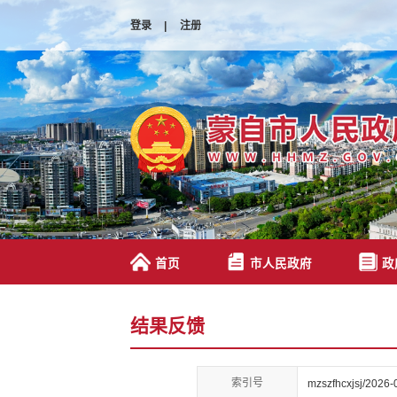
登录
|
注册
首页
市人民政府
政
结果反馈
索引号
mzszfhcxjsj/2026