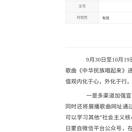
文号
时效性
有效
9
月
30
日至
10
月
19
歌曲《中华民族唱起来》
值观内化于心，外化于行
一是多渠道加强宣传
同时还将展播歌曲网址通
可以学习其他
”
社会主义核
日蒙自微信平台公众号，