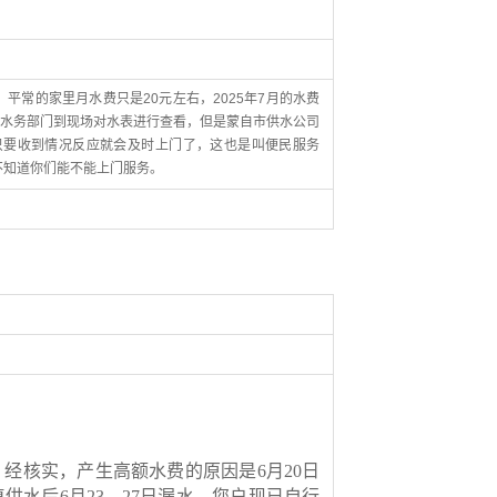
平常的家里月水费只是20元左右，2025年7月的水费
请水务部门到现场对水表进行查看，但是蒙自市供水公司
只要收到情况反应就会及时上门了，这也是叫便民服务
不知道你们能不能上门服务。
，经
核实，产生高额水费的原因是
6月20日
复供水后
6月23—27日漏水
，您
户现已自行