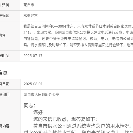
件归属
蒙自市
件标题
水费异常
我是蒙自云间阙府6—3004住户，只有双休或节日才到蒙自的家居住，
241元，出现异常。我向蒙自市供水公司投诉建议电话进行反应，申
内容
的答复是，还要带身份证去申请等登记。移动，电力，电信的公司
吗。请水务部门及时帮忙下，能否安排人员到家里面进行查验下，也
建时间
2025-07-17
信息
复日期
2025-08-01
复部门
蒙自市人民政府办公室
同志：
您好！
您的
来信已收悉
，现答
复如下：
蒙自市
供水公司通过系统查询
您户
的用水情
况
复内容
供水公司计划性停水期间，
您
户未关闭水龙头，恢