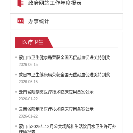
政府网站工作年度报表
公共文化服务
乡村振兴
办事统计
应急预案
生态环境
环境质量信息
医疗卫生
安全生产
涉农补贴
蒙自市卫生健康局荣获全国无偿献血促进奖特别奖
法治政府建设年度报告
2026-06-15
重点领域责任部门信息公开
蒙自市卫生健康局荣获全国无偿献血促进奖特别奖
2026-06-15
云南省限制类医疗技术临床应用备案公示
2026-01-22
云南省限制类医疗技术临床应用备案公示
2026-01-22
蒙自市2025年12月公共场所和生活饮用水卫生许可办
理情况表