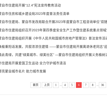
蒙自市住建局开展“12.4”宪法宣传教育活动
蒙自市住房和城乡建设局2023年度普法责任清单
蒙自市住建局、蒙自市发改局联合开展2023年度蒙自市工程咨询单位“双
蒙自市住建局组织开展《中华人民共和国城市房地产管理法》普法宣传活
桑榆重阳话发展，共叙浓浓住建情 ——蒙自市住建局开展离退休老同志“迎
植此青绿，共建“绿美城市、绿美社区” —蒙自市住建局组织开展义务植树
市住建局开展爱国卫生运动 全力守护城市清洁
擦亮蒙自城市名片 助力城市发展
...
...
首页
上页
1
4
5
6
7
8
36