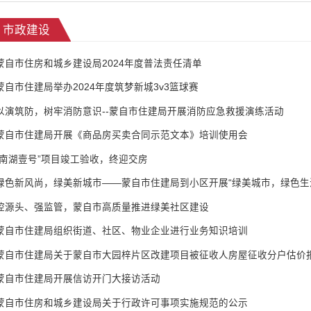
市政建设
蒙自市住房和城乡建设局2024年度普法责任清单
蒙自市住建局举办2024年度筑梦新城3v3篮球赛
以演筑防，树牢消防意识--蒙自市住建局开展消防应急救援演练活动
蒙自市住建局开展《商品房买卖合同示范文本》培训使用会
“南湖壹号”项目竣工验收，终迎交房
绿色新风尚，绿美新城市——蒙自市住建局到小区开展“绿美城市，绿色生
控源头、强监管，蒙自市高质量推进绿美社区建设
蒙自市住建局组织街道、社区、物业企业进行业务知识培训
蒙自市住建局关于蒙自市大园梓片区改建项目被征收人房屋征收分户估价
蒙自市住建局开展信访开门大接访活动
蒙自市住房和城乡建设局关于行政许可事项实施规范的公示